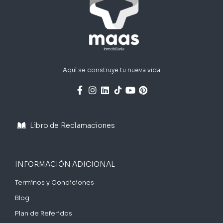
f
i
c
a
c
i
ó
Aquí se construye tu nueva vida
n
*
Libro de Reclamaciones
INFORMACIÓN ADICIONAL
Terminos y Condiciones
Blog
Plan de Referidos