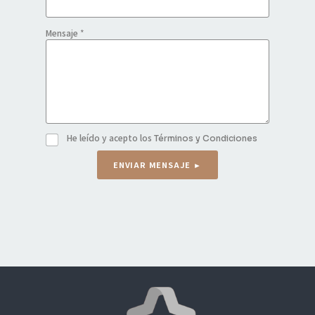
Mensaje
*
He leído y acepto los
C
Términos y Condiciones
a
ENVIAR MENSAJE ►
s
i
l
l
a
s
d
e
v
e
r
i