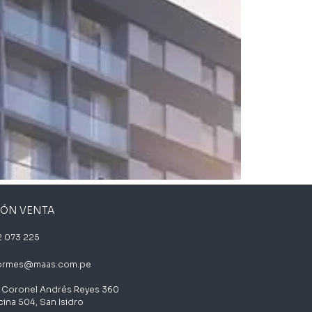
IÓN VENTA
 073 225
formes@maas.com.pe
 Coronel Andrés Reyes 360
cina 504, San Isidro