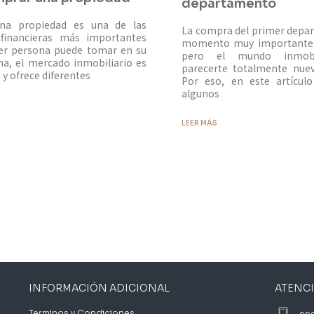
departamento
na propiedad es una de las
La compra del primer depa
 financieras más importantes
momento muy importante y
ier persona puede tomar en su
pero el mundo inmobi
ma, el mercado inmobiliario es
parecerte totalmente nue
y ofrece diferentes
Por eso, en este artícul
algunos
LEER MÁS
INFORMACIÓN ADICIONAL
ATENC
Terminos y Condiciones