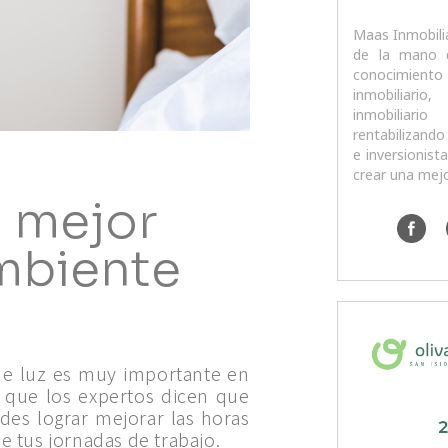
Maas Inmobilia
de la mano 
conoci
inmobiliari
inmobiliari
rentabilizando
e inversionist
crear una mejo
a mejor
ambiente
 de luz es muy importante en
 que los expertos dicen que
des lograr mejorar las horas
e tus jornadas de trabajo.