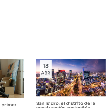
13
ABR
San Isidro: el distrito de la
u primer
construcción sostenible