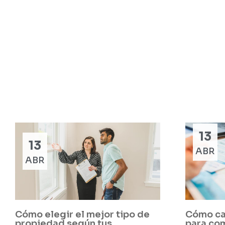
13
13
ABR
ABR
Cómo elegir el mejor tipo de
Cómo ca
propiedad según tus
para co