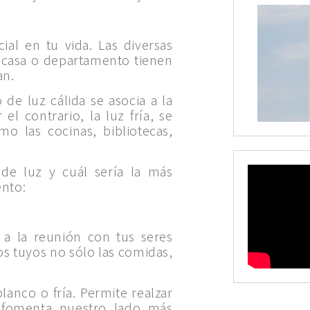
ial en tu vida. Las diversas
a casa o departamento tienen
an.
 de luz cálida se asocia a la
el contrario, la luz fría, se
o las cocinas, bibliotecas,
 de luz y cuál sería la más
nto:
 a la reunión con tus seres
os tuyos no sólo las comidas,
.
lanco o fría. Permite realzar
y fomenta nuestro lado más