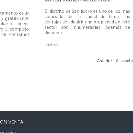
El distrito de San Isidro es uno de los más
rtamento es un
codiciados de la ciudad de Lima. Las
 gratificante,
ventajas de adquirir una propiedad en este
liario puede
sector son innumerables. Además de
vo y complejo.
disponer
o te contamos
LEER MÁS
Anterior
Siguiente
IÓN VENTA