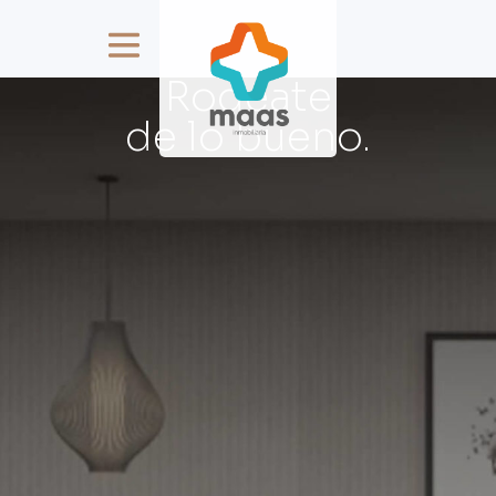
VIOLET
Rodéate
de lo bueno.